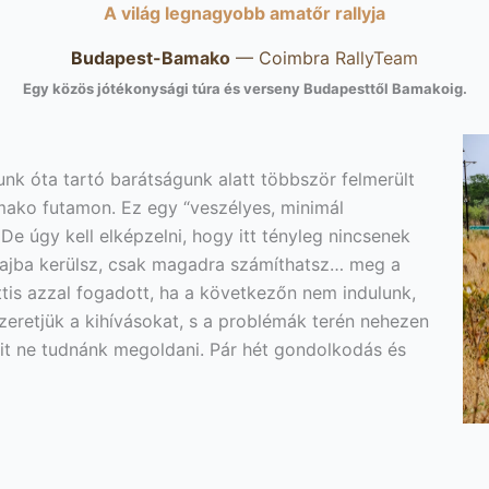
A világ legnagyobb amatőr rallyja
Budapest-Bamako
— Coimbra RallyTeam
Egy közös jótékonysági túra és verseny Budapesttől Bamakoig.
k óta tartó barátságunk alatt többször felmerült
mako futamon. Ez egy “veszélyes, minimál
De úgy kell elképzelni, hogy itt tényleg nincsenek
bajba kerülsz, csak magadra számíthatsz… meg a
tis azzal fogadott, ha a következőn nem indulunk,
eretjük a kihívásokat, s a problémák terén nehezen
mit ne tudnánk megoldani. Pár hét gondolkodás és