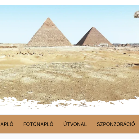
NAPLÓ
FOTÓNAPLÓ
ÚTVONAL
SZPONZORÁCIÓ