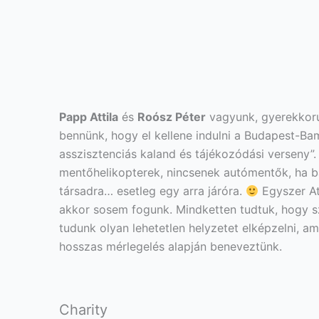
Papp Attila
és
Roósz Péter
vagyunk, gyerekkorun
bennünk, hogy el kellene indulni a Budapest-Ba
asszisztenciás kaland és tájékozódási verseny”. 
mentőhelikopterek, nincsenek autómentők, ha 
társadra… esetleg egy arra járóra.
Egyszer At
akkor sosem fogunk. Mindketten tudtuk, hogy sz
tudunk olyan lehetetlen helyzetet elképzelni, a
hosszas mérlegelés alapján beneveztünk.
Charity