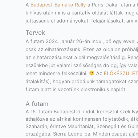
A
Budapest-Bamako Rally
a Paris-Dakar után a 
kihívás után mi is a karitatív oldalát láttuk me
juttassunk el adományokat, felajánlásokat, ami
Tervek
A futam 2024. január 26-án indul, bő egy évvel
csak az elhatározásunk. Ezen az oldalon próbálj
az elhatározásunkat a cél megvalósításáig. Reng
eszünkbe jut valami szélsőséges dolog, így valah
lehet mindenre felkészülni.
Az
ELŐKÉSZÜLET
átalakítás), hogyan próbálunk támogatókat szer
futam alatt is vezetünk elektronikus naplót.
A futam
A 15. futam Budapestről indul, keresztül szeli
áthajózva az afrikai kontinensen folytatódik, á
Szaharán, érintve Mauritániát, Szenegált és Gu
országába, Sierra Leone-ba. Minden csapat ajá