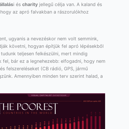
llalás
i és
charity
jellegű célja van. A kaland és
k, hogy az apró falvakban a rászorulókhoz
lent, ugyanis a nevezéskor nem volt semmink,
ják követni, hogyan építjük fel apró lépésekből
tudunk teljesen felkészülni, mert mindig
ük fel, bár ez a legnehezebb: elfogadni, hogy nem
és felszereléseket (CB rádió, GPS, jármű
gzünk. Amennyiben minden terv szerint halad, a