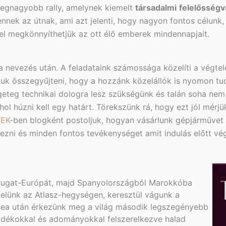
legnagyobb rally, amelynek kiemelt
társadalmi
felelősségvá
g ennek az útnak, ami azt jelenti, hogy nagyon fontos célun
vel megkönnyíthetjük az ott élő emberek mindennapjait.
 a nevezés után. A feladataink számossága közelíti a végte
uk összegyűjteni, hogy a hozzánk közelállók is nyomon tud
eteg technikai dologra lesz szükségünk és talán soha nem 
ol húzni kell egy határt. Törekszünk rá, hogy ezt jól mérj
EK
-ben blogként postoljuk, hogyan vásárlunk gépjárművet 
ezni és minden fontos tevékenységet amit indulás előtt vé
 Nyugat-Európát, majd Spanyolországból Marokkóba
tkelünk az Atlasz-hegységen, keresztül vágunk a
inea után érkezünk meg a világ második legszegényebb
ndékokkal és adományokkal felszerelkezve halad