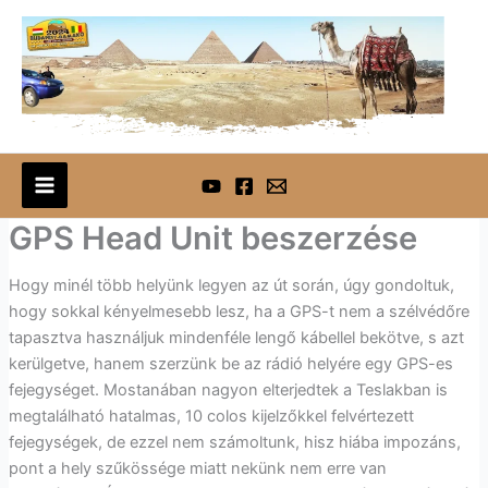
Skip
to
content
GPS Head Unit beszerzése
Hogy minél több helyünk legyen az út során, úgy gondoltuk,
hogy sokkal kényelmesebb lesz, ha a GPS-t nem a szélvédőre
tapasztva használjuk mindenféle lengő kábellel bekötve, s azt
kerülgetve, hanem szerzünk be az rádió helyére egy GPS-es
fejegységet. Mostanában nagyon elterjedtek a Teslakban is
megtalálható hatalmas, 10 colos kijelzőkkel felvértezett
fejegységek, de ezzel nem számoltunk, hisz hiába impozáns,
pont a hely szűkössége miatt nekünk nem erre van