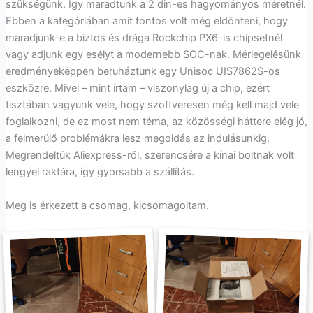
szükségünk. Így maradtunk a 2 din-es hagyományos méretnél.
Ebben a kategóriában amit fontos volt még eldönteni, hogy
maradjunk-e a biztos és drága Rockchip PX6-is chipsetnél
vagy adjunk egy esélyt a modernebb SOC-nak. Mérlegelésünk
eredményeképpen beruháztunk egy Unisoc UIS7862S-os
eszközre. Mivel – mint írtam – viszonylag új a chip, ezért
tisztában vagyunk vele, hogy szoftveresen még kell majd vele
foglalkozni, de ez most nem téma, az közösségi háttere elég jó,
a felmerülő problémákra lesz megoldás az indulásunkig.
Megrendeltük Aliexpress-ről, szerencsére a kínai boltnak volt
lengyel raktára, így gyorsabb a szállítás.
Meg is érkezett a csomag, kicsomagoltam.